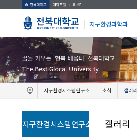
전북대학교
대학포털
JUMP
지구환경과학과
꿈을 키우는 '행복 배움터' 전북대학교
The Best Glocal University
지구환경시스템연구소
소식
갤러
갤러리
지구환경시스템연구소