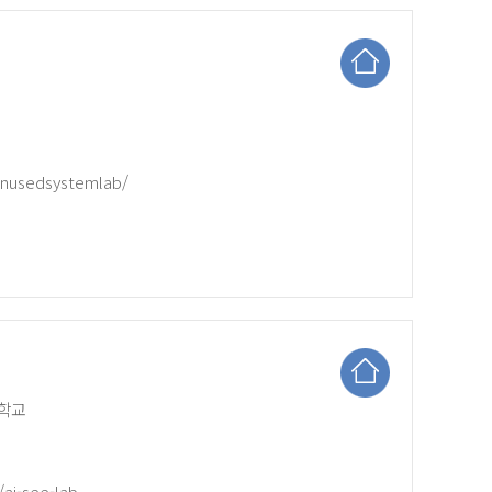
jbnusedsystemlab/
대학교
/ai-see-lab