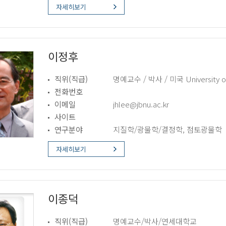
자세히보기
이정후
직위(직급)
명예교수 / 박사 / 미국 University of
전화번호
이메일
jhlee@jbnu.ac.kr
사이트
연구분야
지질학/광물학/결정학, 점토광물학
자세히보기
이종덕
직위(직급)
명예교수/박사/연세대학교