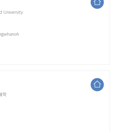
University
angwhanoh
 대학