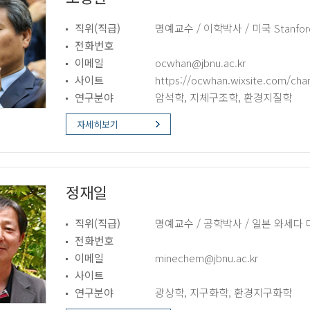
직위(직급)
명예교수 / 이학박사 / 미국 Stanford 
전화번호
이메일
ocwhan@jbnu.ac.kr
사이트
https://ocwhan.wixsite.com/ch
연구분야
암석학, 지체구조학, 환경지질학
자세히보기
정재일
직위(직급)
명예교수 / 공학박사 / 일본 와세다
전화번호
이메일
minechem@jbnu.ac.kr
사이트
연구분야
광상학, 지구화학, 환경지구화학