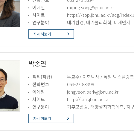
이메일
mijung.song@jbnu.ac.kr
사이트
https://top.jbnu.ac.kr/acg/index
연구분야
대기환경, 대기물리화학, 미세먼지
자세히보기
박종연
직위(직급)
부교수/ 이학박사 / 독일 막스플
전화번호
063-270-3398
이메일
jongyeon.park@jbnu.ac.kr
사이트
http://cml.jbnu.ac.kr
연구분야
기후모델링, 해양생지화학예측, 
자세히보기