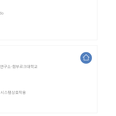
.do
랑크연구소-함부르크대학교
지구시스템상호작용